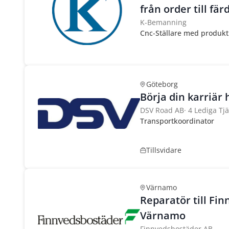
från order till fä
K-Bemanning
Cnc-Ställare med produkt
Göteborg
Börja din karriär
DSV Road AB
·
4 Lediga Tj
Transportkoordinator
Tillsvidare
Värnamo
Reparatör till Fi
Värnamo
Finnvedsbostäder AB