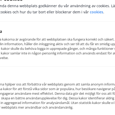
Administratör - Spontan
nda denna webbplats godkänner du vår användning av cookies. L
Spontanansökan
ookies och hur du tar bort eller blockerar dem i vår
cookies
.
a
 kakorna är avgörande för att webbplatsen ska fungera korrekt och säkert.
n information, håller din inloggning aktiv och ser till att du får en smidig up
e kakor skulle du behöva logga in upprepade gånger, och många funktioner s
 kakor samlar inte in någon personlig information och används endast för at
velse.
ng AB
ansivt företag och tillsammans har vi erfarenheter från olika yrkesområden. Före
4 och har etablerade kontor i Gislaved, Värnamo och Jönköping.
rna hjälper oss att förbättra vår webbplats genom att samla anonym informa
 kakor för att förstå vilka sidor som är populära, hur besökare navigerar p
 affärsidé är att lokalt lösa företags bemanningsbehov genom att hyra ut och
ngagerar användare mest effektivt. Denna data gör det möjligt för oss att 
faren och kompetent personal till vår målgrupp. Detta åstadkommer vi genom att 
skapa en bättre användarupplevelse för dig. Dessa kakor identifierar aldrig
och vår personal i fokus. Genom nära kontakt och kännedom om kundens behov 
in aggregerad information för analysändamål. Utan statistik-kakor skulle vi 
yrkor skapas en god relation för alla parters långsiktiga utveckling.
år webbplats mer användbar och användarvänlig.