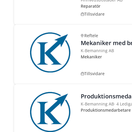
Reparatör
Tillsvidare
Reftele
Mekaniker med br
K-Bemanning AB
Mekaniker
Tillsvidare
Produktionsmedarb
K-Bemanning AB
·
4 Ledig
Produktionsmedarbetare ti