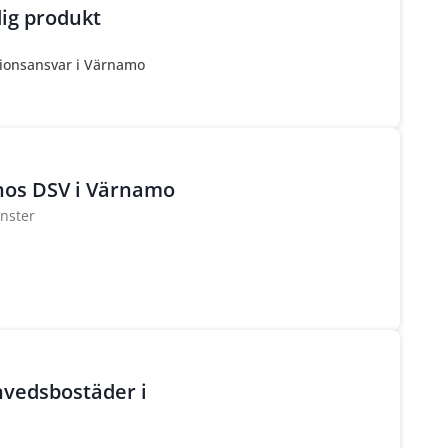
rdig produkt
ionsansvar i Värnamo
 hos DSV i Värnamo
änster
nnvedsbostäder i