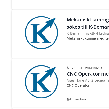
Mekaniskt kunnig
sökes till K-Bema
K-Bemanning AB
·
4 Ledig
Mekaniskt kunnig med tek
SVERIGE, VÄRNAMO
CNC Operatör med
Ages Hörle AB
·
2 Lediga T
CNC Operatör
Tillsvidare