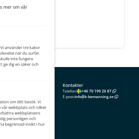
ansökan
äs mer om vår
 Vi använder tre kakor
plevelse när du surfar.
kulle inte fungera
t ge dig en säker och
Kontakter
taget
Telefon
:
+46 70 199 26 87
E-post
:
info@k-bemanning.se
tion om ditt besök. Vi
å vår webbplats och vilket
förbättra webbplatsens
sätta
 dig personligen och
och
ha begränsad insikt i hur