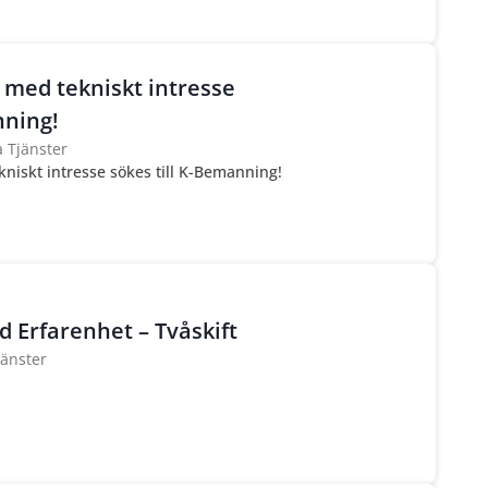
 med tekniskt intresse
nning!
a Tjänster
niskt intresse sökes till K-Bemanning!
 Erfarenhet – Tvåskift
jänster