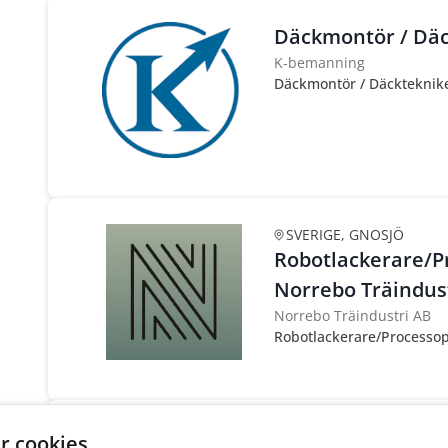
Däckmontör / Däc
K-bemanning
Däckmontör / Däcktekniker
SVERIGE, GNOSJÖ
Robotlackerare/Pr
Norrebo Träindus
Norrebo Träindustri AB
Robotlackerare/Processope
Sök till Spontana
r cookies