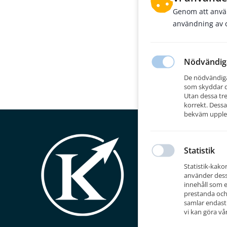
Genom att anvä
användning av c
Nödvändig
De nödvändiga
som skyddar di
Utan dessa tr
korrekt. Dessa
bekväm upple
K-Bemanni
Vi är ett exp
Statistik
startade 200
Statistik-kako
använder dessa
K-Bemannings
innehåll som e
rekrytera er
prestanda och 
våra kunder 
samlar endast 
individens st
vi kan göra v