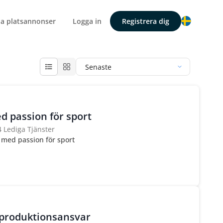
la platsannonser
Logga in
Registrera dig
Senaste
 passion för sport
4 Lediga Tjänster
 med passion för sport
produktionsansvar